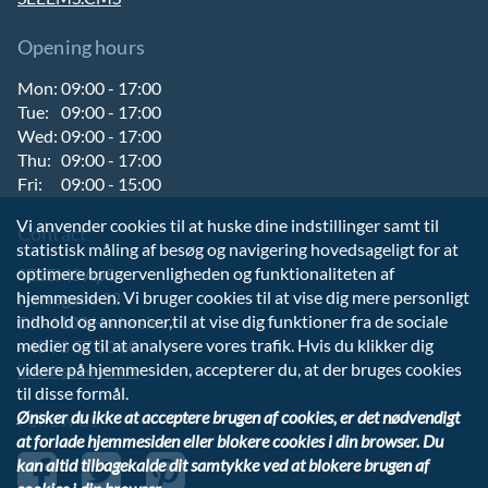
Opening hours
Mon:
09:00 - 17:00
Tue:
09:00 - 17:00
Wed:
09:00 - 17:00
Thu:
09:00 - 17:00
Fri:
09:00 - 15:00
Vi anvender cookies til at huske dine indstillinger samt til
Contact
statistisk måling af besøg og navigering hovedsageligt for at
optimere brugervenligheden og funktionaliteten af
SEEEMS ApS
hjemmesiden. Vi bruger cookies til at vise dig mere personligt
Nørregade 32
indhold og annoncer,til at vise dig funktioner fra de sociale
DK-6100 Haderslev
medier og til at analysere vores trafik. Hvis du klikker dig
+45 73 57 50 60
videre på hjemmesiden, accepterer du, at der bruges cookies
info@seeems.dk
til disse formål.
Ønsker du ikke at acceptere brugen af cookies, er det nødvendigt
Follow us
at forlade hjemmesiden eller blokere cookies i din browser. Du
kan altid tilbagekalde dit samtykke ved at blokere brugen af