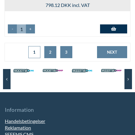
798.12 DKK
incl. VAT
-
+
Add to basket
1
2
3
NEXT
Information
Handelsbetingelser
Reklamation
SEEEMS.CMS