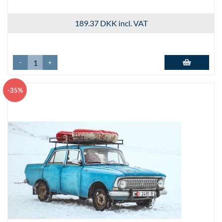
189.37 DKK
incl. VAT
-
+
Add to basket
-35%