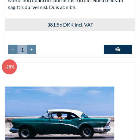
Morbi non quam nec dui luctus rutrum. Nulla tellus. In
sagittis dui vel nisl. Duis ac nibh.
381.56 DKK
incl. VAT
-
+
Add to basket
-28%