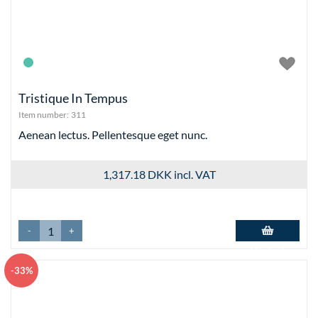
Tristique In Tempus
Item number:
311
Aenean lectus. Pellentesque eget nunc.
1,317.18 DKK
incl. VAT
-
+
Add to basket
-33%