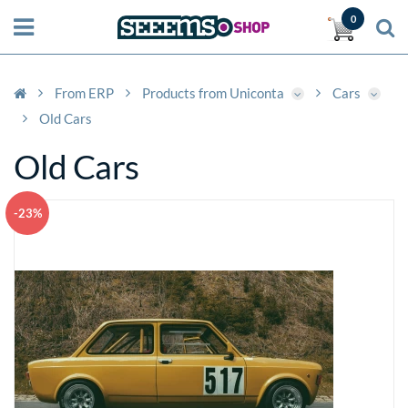
0
From ERP
Products from Uniconta
Cars
Old Cars
Old Cars
-23%