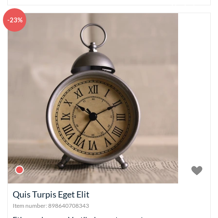
Add to basket
-23%
Quis Turpis Eget Elit
Item number:
898640708343