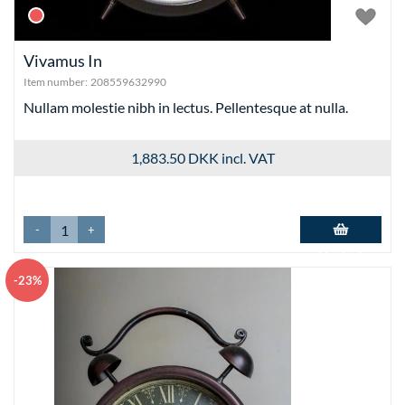
Vivamus In
Item number:
208559632990
Nullam molestie nibh in lectus. Pellentesque at nulla.
1,883.50 DKK
incl. VAT
-
+
Add to basket
-23%