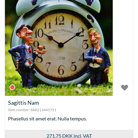
Sagittis Nam
Item number:
888213445751
Phasellus sit amet erat. Nulla tempus.
271.75 DKK
incl. VAT