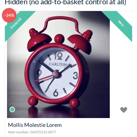
Hidden (no add-to-basket control at all)
-34%
Featured
New
Mollis Molestie Lorem
Item number:
043352321877