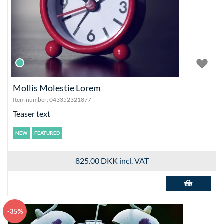
Mollis Molestie Lorem
Item number:
043352321877
Teaser text
NEW
FEATURED
825.00 DKK
incl. VAT
Add to basket
-35%