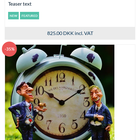
Teaser text
NEW
FEATURED
825.00 DKK
incl. VAT
-35%