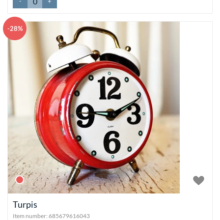
-
+
-28%
Turpis
Item number:
685679616043