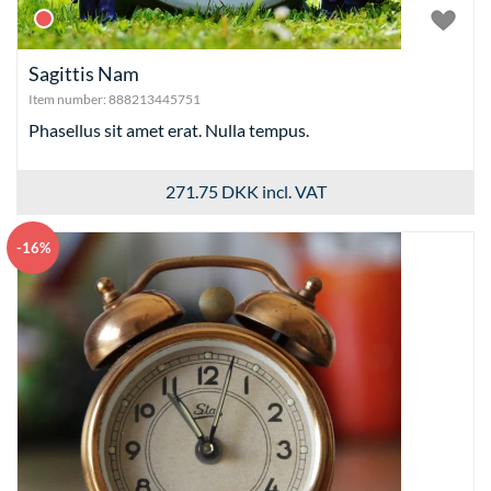
Sagittis Nam
Item number:
888213445751
Phasellus sit amet erat. Nulla tempus.
271.75 DKK
incl. VAT
-16%