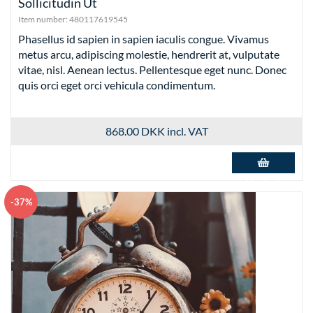
Sollicitudin Ut
Item number:
480117619545
Phasellus id sapien in sapien iaculis congue. Vivamus
metus arcu, adipiscing molestie, hendrerit at, vulputate
vitae, nisl. Aenean lectus. Pellentesque eget nunc. Donec
quis orci eget orci vehicula condimentum.
868.00 DKK
incl. VAT
Add to basket
-37%