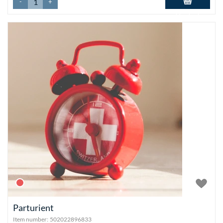
-
+
Add to basket
Parturient
Item number:
502022896833